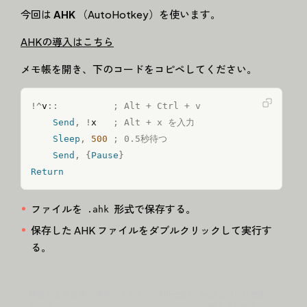
今回は
AHK
（AutoHotkey）を使います。
AHKの導入はこちら
メモ帳を開き、下のコードをコピペしてください。
!
^
v
:
:
; Alt + Ctrl + v
コード
Send
,
!
x   
; Alt + x を入力
Sleep
,
500
; 0.5秒待つ
Send
,
{
Pause
}
Return
ファイルを
形式で保存する。
.ahk
保存した AHK ファイルをダブルクリックして実行す
る。
特定の文字を常に半角で入力す
AirPods、Androidでも普通に
る方法
使えるじゃんっ！