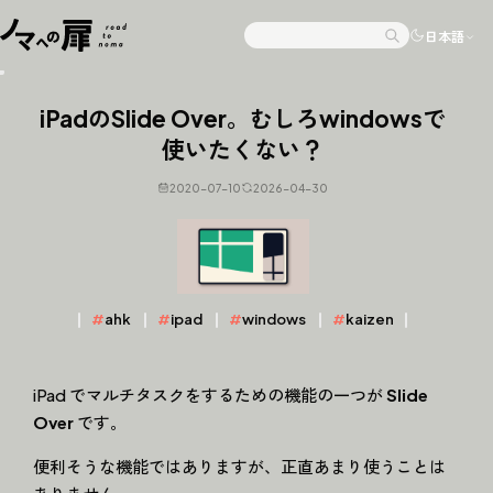
Skip to content
日本語
Search
iPadのSlide Over。むしろwindowsで
使いたくない？
2020-07-10
2026-04-30
#
ahk
#
ipad
#
windows
#
kaizen
iPad でマルチタスクをするための機能の一つが
Slide
Over
です。
便利そうな機能ではありますが、正直あまり使うことは