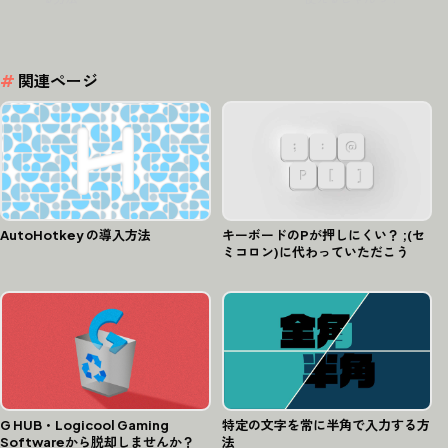
#
関連ページ
AutoHotkey の導入方法
キーボードのPが押しにくい？ ;(セ
ミコロン)に代わっていただこう
G HUB・Logicool Gaming
特定の文字を常に半角で入力する方
Softwareから脱却しませんか？
法