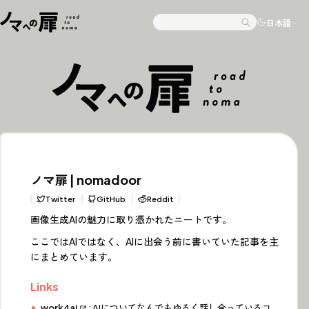
Skip to content
日本語
Search
ノマ扉 | nomadoor
Twitter
GitHub
Reddit
画像生成AIの魅力に取り憑かれたニートです。
ここではAIではなく、AIに出会う前に書いていた記事を主
にまとめています。
Links
work4ai
: AIについてなんでもゆるく話し合っているコ