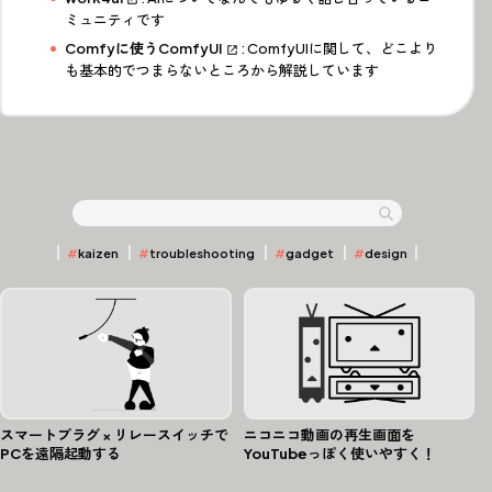
ミュニティです
Comfyに使うComfyUI
: ComfyUIに関して、どこより
も基本的でつまらないところから解説しています
全 46 件
Articles
⌕
記事検索
#
kaizen
#
troubleshooting
#
gadget
#
design
スマートプラグ × リレースイッチで
ニコニコ動画の再生画面を
PCを遠隔起動する
YouTubeっぽく使いやすく！