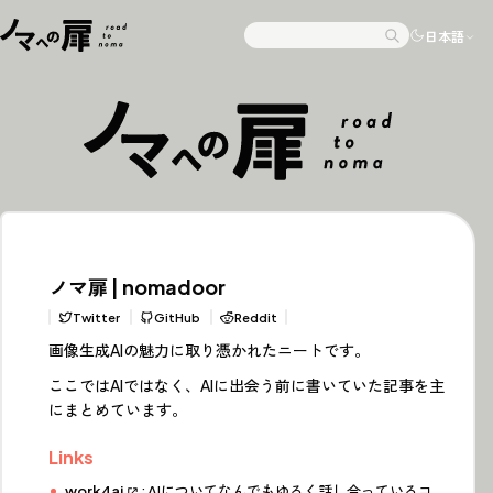
Skip to content
日本語
Search
ノマ扉 | nomadoor
Twitter
GitHub
Reddit
画像生成AIの魅力に取り憑かれたニートです。
ここではAIではなく、AIに出会う前に書いていた記事を主
にまとめています。
Links
work4ai
: AIについてなんでもゆるく話し合っているコ