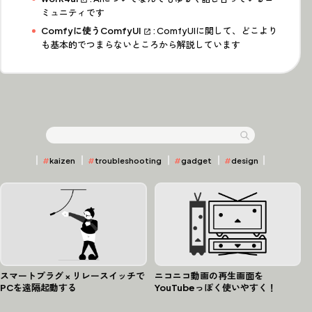
ミュニティです
Comfyに使うComfyUI
: ComfyUIに関して、どこより
も基本的でつまらないところから解説しています
全 46 件
Articles
⌕
記事検索
#
kaizen
#
troubleshooting
#
gadget
#
design
スマートプラグ × リレースイッチで
ニコニコ動画の再生画面を
PCを遠隔起動する
YouTubeっぽく使いやすく！