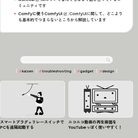
ミュニティです
Comfyに使うComfyUI
: ComfyUIに関して、どこより
も基本的でつまらないところから解説しています
全 46 件
Articles
⌕
記事検索
#
kaizen
#
troubleshooting
#
gadget
#
design
スマートプラグ × リレースイッチで
ニコニコ動画の再生画面を
PCを遠隔起動する
YouTubeっぽく使いやすく！