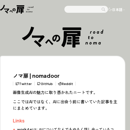
Skip to content
日本語
Search
ノマ扉 | nomadoor
Twitter
GitHub
Reddit
画像生成AIの魅力に取り憑かれたニートです。
ここではAIではなく、AIに出会う前に書いていた記事を主
にまとめています。
Links
work4ai
: AIについてなんでもゆるく話し合っているコ