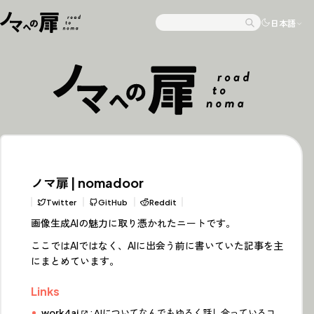
Skip to content
日本語
Search
ノマ扉 | nomadoor
Twitter
GitHub
Reddit
画像生成AIの魅力に取り憑かれたニートです。
ここではAIではなく、AIに出会う前に書いていた記事を主
にまとめています。
Links
work4ai
: AIについてなんでもゆるく話し合っているコ