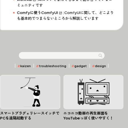
ミュニティです
Comfyに使うComfyUI
: ComfyUIに関して、どこより
も基本的でつまらないところから解説しています
全 46 件
Articles
⌕
記事検索
#
kaizen
#
troubleshooting
#
gadget
#
design
スマートプラグ × リレースイッチで
ニコニコ動画の再生画面を
PCを遠隔起動する
YouTubeっぽく使いやすく！